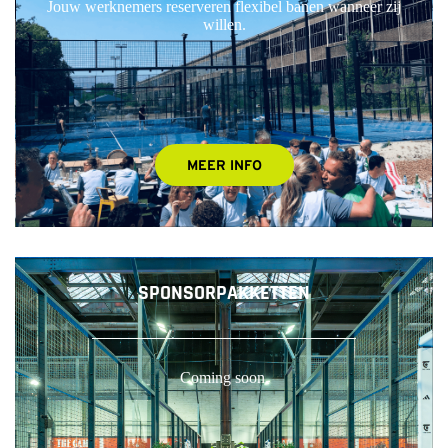
Jouw werknemers reserveren flexibel banen wanneer zij
willen.
MEER INFO
SPONSORPAKKETTEN
Coming soon.