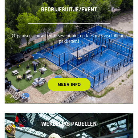
BEDRIJFSUITJE/EVENT
Organiseer jouw bedrijfsevent hier en kies uit verschillende
pakketten!
MEER INFO
WEKELIJKS PADELLEN