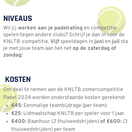
NIVEAUS
Wil jij
werken aan je padelrating
en competitie
spelen tegen andere clubs? Schrijf je dan in voor de
KNLTB-competitie.
Vijf
speeldagen in
juni
en
juli
sta
je met jouw team aan het net
op de zaterdag of
zondag
!
KOSTEN
Om deel te nemen aan de KNLTB zomercompetitie
Padel 2024 worden onderstaande kosten gerekend:
€45:
Eenmalige teambijdrage (per team)
€25
: Lidmaatschap KNLTB per speler voor 1 jaar.
€400:
Baanhuur (2 thuiswedstrijden)
of €600:
(3
thuiswedstrijden) per team